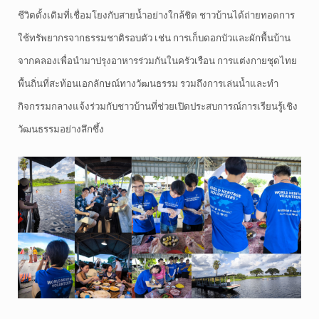
ชีวิตดั้งเดิมที่เชื่อมโยงกับสายน้ำอย่างใกล้ชิด ชาวบ้านได้ถ่ายทอดการ
ใช้ทรัพยากรจากธรรมชาติรอบตัว เช่น การเก็บดอกบัวและผักพื้นบ้าน
จากคลองเพื่อนำมาปรุงอาหารร่วมกันในครัวเรือน การแต่งกายชุดไทย
พื้นถิ่นที่สะท้อนเอกลักษณ์ทางวัฒนธรรม รวมถึงการเล่นน้ำและทำ
กิจกรรมกลางแจ้งร่วมกับชาวบ้านที่ช่วยเปิดประสบการณ์การเรียนรู้เชิง
วัฒนธรรมอย่างลึกซึ้ง