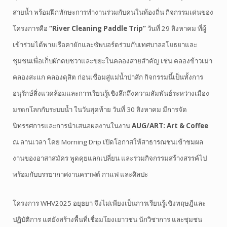
สายน้ำ พร้อมฝึกทักษะการทำงานร่วมกับคนในท้องถิ่น กิจกรรมเด่นของ
โครงการคือ
“River Cleaning Paddle Trip”
วันที่ 29 สิงหาคม ที่ผู้
เข้าร่วมได้พายเรือคายักและซัพบอร์ดร่วมกับเทศบาลอโยธยาและ
ชุมชนเพื่อเก็บผักตบชวาและขยะในคลองสายสำคัญ เช่น คลองข้าวเม่า
คลองสะแก คลองดุสิต ก่อนเชื่อมสู่แม่น้ำป่าสัก กิจกรรมนี้เป็นทั้งการ
อนุรักษ์สิ่งแวดล้อมและการเรียนรู้เชิงลึกถึงความสัมพันธ์ระหว่างเมือง
มรดกโลกกับระบบน้ำ ในวันสุดท้าย วันที่ 30 สิงหาคม มีการจัด
นิทรรศการและการนำเสนอผลงานในงาน
AUG/ART: Art & Coffee
ณ ลานเวลา โดย Morning Drip เปิดโอกาสให้สาธารณชนเข้าชมผล
งานของอาสาสมัคร พูดคุยแลกเปลี่ยน และร่วมกิจกรรมสร้างสรรค์ไป
พร้อมกับบรรยากาศงานคราฟต์ กาแฟ และศิลปะ
โครงการ WHV2025 อยุธยา จึงไม่เพียงเป็นการเรียนรู้เชิงทฤษฎีและ
ปฏิบัติการ แต่ยังสร้างพื้นที่เชื่อมโยงเยาวชน นักวิชาการ และชุมชน