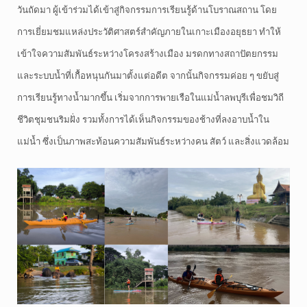
วันถัดมา ผู้เข้าร่วมได้เข้าสู่กิจกรรมการเรียนรู้ด้านโบราณสถาน โดย
การเยี่ยมชมแหล่งประวัติศาสตร์สำคัญภายในเกาะเมืองอยุธยา ทำให้
เข้าใจความสัมพันธ์ระหว่างโครงสร้างเมือง มรดกทางสถาปัตยกรรม
และระบบน้ำที่เกื้อหนุนกันมาตั้งแต่อดีต จากนั้นกิจกรรมค่อย ๆ ขยับสู่
การเรียนรู้ทางน้ำมากขึ้น เริ่มจากการพายเรือในแม่น้ำลพบุรีเพื่อชมวิถี
ชีวิตชุมชนริมฝั่ง รวมทั้งการได้เห็นกิจกรรมของช้างที่ลงอาบน้ำใน
แม่น้ำ ซึ่งเป็นภาพสะท้อนความสัมพันธ์ระหว่างคน สัตว์ และสิ่งแวดล้อม