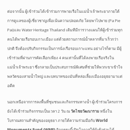
ต่อจากนั้น ผู้เข้าร่วมได้เข้าร่วมการพายเรือในแม่น้ำเจ้าพระยาภายใต้
การดูแลของผู้เชี่ยวชาญเพื่อเน้นความปลอดภัย โดยพาไปพาย (Pa Pie
Pai)และ Water Heritage Thailand เดิมทีมีการวางแผนให้ผู้เข้าร่วมทุก
คนได้พายเรือรอบเกาะเมือง แต่ด้วยสถานการณ์น้ำหลากที่มาเร็วกว่า
ปกติ จึงต้องปรับกิจกรรมเป็นการนั่งเรือรอบเกาะแทน อย่างไรก็ตาม มีผู้
เข้าร่วมที่ผ่านการคัดเลือกเพียง 4 คนเท่านั้นที่ได้ลงพายเรือจริงใน
แม่น้ำเจ้าพระยา ซึ่งกลายเป็นประสบการณ์พิเศษที่ช่วยให้พวกเขาเข้าใจ
พลวัตของสายน้ำใหญ่ และบทบาทของมันที่หล่อเลี้ยงเมืองอยุธยามาแต่
อดีต
นอกเหนือจากการลงพื้นที่ชุมชนและกิจกรรมทางน้ำ ผู้เข้าร่วมโครงการ
ยังได้เข้าร่วมกิจกรรมเป็นเวลา 2 วัน ณ
วัดไชยวัฒนาราม
หนึ่งใน
โบราณสถานสำคัญของอยุธยา ภายใต้ความร่วมมือกับ
World
Monuments Fund (WMF)
กิจกรรมนี้เปิดโอกาสให้ผู้เข้าร่วมได้