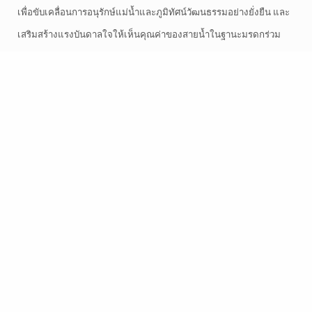
เพื่อขับเคลื่อนการอนุรักษ์แม่น้ำและภูมิทัศน์วัฒนธรรมอย่างยั่งยืน และ
เสริมสร้างแรงบันดาลใจให้เห็นคุณค่าของสายน้ำในฐานะมรดกร่วม
ของมนุษยชาติ โครงการ World Heritage Volunteers 2025: River ×
Heritage – Ayutthaya ไม่เพียงเป็นเวทีเรียนรู้เชิงวิชาการและปฏิบัติ
การเท่านั้น แต่ยังสร้างผลลัพธ์ที่ชัดเจนทั้งต่อผู้เข้าร่วมและชุมชนท้อง
ถิ่น สำหรับผู้เข้าร่วม โครงการได้สร้างความเข้าใจเชิงลึกเกี่ยวกับการ
อนุรักษ์แม่น้ำและภูมิทัศน์วัฒนธรรม ผ่านการฟังบรรยาย ลงพื้นที่ และ
ทำกิจกรรมร่วมกับคนในชุมชน ผู้เข้าร่วมจากนานาชาติได้เรียนรู้ทั้ง
ประเด็นทฤษฎีและการปฏิบัติจริง เช่น การจัดการระบบน้ำในเมืองมรดก
การเชื่อมโยงมรดกวัฒนธรรมกับภูมิปัญญาท้องถิ่น และการพัฒนาการ
ท่องเที่ยวเชิงยั่งยืน สิ่งเหล่านี้ช่วยเสริมทักษะด้านความคิดสร้างสรรค์
การทำงานแบบมีส่วนร่วม และการปรับตัวต่อความท้าทายของสิ่ง
แวดล้อม